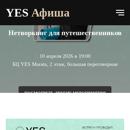
Афиша
YES
Афиша
О прокте
Нетворкинг для путешественников
Афиша
Галерея
Контакты
10 апреля 2026 в 19:00
БЦ YES Marata, 2 этаж, большая переговорная
ПОСМОТРЕТЬ ДРУГИЕ МЕРОПРИЯТИЯ