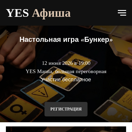
Афиша
YES
Афиша
О прокте
Афиша
Настольная игра
Бункер
«
»
Галерея
Контакты
12 июня 2026 в 19:00
YES Marata, большая переговорная
Участие бесплатное
РЕГИСТРАЦИЯ